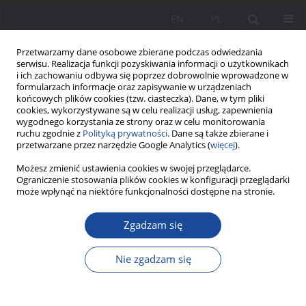
EN
PL
Przetwarzamy dane osobowe zbierane podczas odwiedzania
serwisu. Realizacja funkcji pozyskiwania informacji o użytkownikach
i ich zachowaniu odbywa się poprzez dobrowolnie wprowadzone w
formularzach informacje oraz zapisywanie w urządzeniach
końcowych plików cookies (tzw. ciasteczka). Dane, w tym pliki
cookies, wykorzystywane są w celu realizacji usług, zapewnienia
wygodnego korzystania ze strony oraz w celu monitorowania
ruchu zgodnie z
Polityką prywatności
. Dane są także zbierane i
4/2022 vol. 29
przetwarzane przez narzędzie Google Analytics (
więcej
).
Możesz zmienić ustawienia cookies w swojej przeglądarce.
Ograniczenie stosowania plików cookies w konfiguracji przeglądarki
może wpłynąć na niektóre funkcjonalności dostępne na stronie.
Tematy tabu we współczesnej
Zgadzam się
rodzinie jako wyzwanie
Nie zgadzam się
wychowawcze – perspektywa
rodziców nastolatków