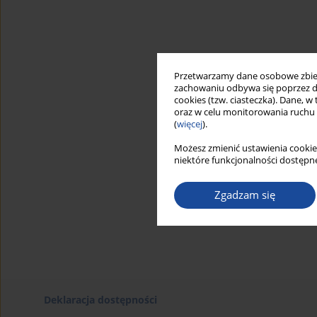
Przetwarzamy dane osobowe zbiera
zachowaniu odbywa się poprzez d
cookies (tzw. ciasteczka). Dane, w
oraz w celu monitorowania ruchu
(
więcej
).
Możesz zmienić ustawienia cookie
niektóre funkcjonalności dostępne
Zgadzam się
Deklaracja dostępności