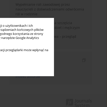
Wypełnianie roli zawodowej przez
nauczycieli z doświadczeniami odwrócenia
ról w rodzinie
Uwarunkowania poczucia szczęścia
i o użytkownikach i ich
małżeńskiego w opinii kobiet i mężczyzn
rządzeniach końcowych plików
wygodnego korzystania ze strony
Zadowolenie z małżeństwa – przegląd
z narzędzie Google Analytics
badań
acji przeglądarki może wpłynąć na
Indeksy
Indeks słów kluczowych
Indeks autorów