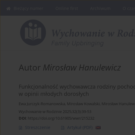
Bieżący numer
Online first
Archiwum
O cza
Autor
Mirosław Hanulewicz
Funkcjonalność wychowawcza rodziny pochodz
w opinii młodych dorosłych
Ewa Jurczyk-Romanowska
,
Mirosław Kowalski
,
Mirosław Hanulew
Wychowanie w Rodzinie 2025;32(3):39-53
DOI
:
https://doi.org/10.61905/wwr/215232
Streszczenie
Artykuł
(PDF)