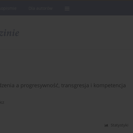
sopismie
Dla autorów
enia a progresywność, transgresja i kompetencja
icz
Statystyki