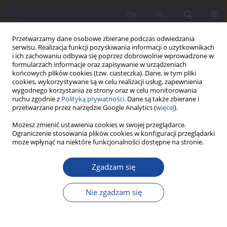
EN
PL
Przetwarzamy dane osobowe zbierane podczas odwiedzania
serwisu. Realizacja funkcji pozyskiwania informacji o użytkownikach
i ich zachowaniu odbywa się poprzez dobrowolnie wprowadzone w
formularzach informacje oraz zapisywanie w urządzeniach
końcowych plików cookies (tzw. ciasteczka). Dane, w tym pliki
cookies, wykorzystywane są w celu realizacji usług, zapewnienia
wygodnego korzystania ze strony oraz w celu monitorowania
ruchu zgodnie z
Polityką prywatności
. Dane są także zbierane i
Słowo kluczowe
rodzicielstwo
przetwarzane przez narzędzie Google Analytics (
więcej
).
Możesz zmienić ustawienia cookies w swojej przeglądarce.
Opinia dorosłych dzieci z rodzin wielodzietnych
Ograniczenie stosowania plików cookies w konfiguracji przeglądarki
może wpłynąć na niektóre funkcjonalności dostępne na stronie.
na temat rodziny pochodzenia
Anna Sobczyk- Gąsiorek
,
Przemysław Gąsiorek
,
Wanda Śpikowska
Zgadzam się
Wychowanie w Rodzinie 2020;23(2):81-97
DOI
:
https://doi.org/10.34616/wwr.2020.2.081.097
Nie zgadzam się
Statystyki
Streszczenie
Artykuł
(PDF)