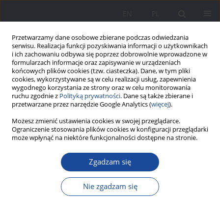
EN
PL
Przetwarzamy dane osobowe zbierane podczas odwiedzania
serwisu. Realizacja funkcji pozyskiwania informacji o użytkownikach
i ich zachowaniu odbywa się poprzez dobrowolnie wprowadzone w
formularzach informacje oraz zapisywanie w urządzeniach
końcowych plików cookies (tzw. ciasteczka). Dane, w tym pliki
cookies, wykorzystywane są w celu realizacji usług, zapewnienia
wygodnego korzystania ze strony oraz w celu monitorowania
ruchu zgodnie z
Polityką prywatności
. Dane są także zbierane i
Słowo kluczowe
struktura
przetwarzane przez narzędzie Google Analytics (
więcej
).
rodziny
Możesz zmienić ustawienia cookies w swojej przeglądarce.
Ograniczenie stosowania plików cookies w konfiguracji przeglądarki
może wpłynąć na niektóre funkcjonalności dostępne na stronie.
Struktura rodziny i oczekiwania wobec ról
rodzinnych w opinii Polaków
Zgadzam się
Barbara Chojnacka
,
Rafał Iwański
Nie zgadzam się
Wychowanie w Rodzinie 2022;27(2):183-196
DOI
:
https://doi.org/10.34616/wwr.2022.2.183.196
Statystyki