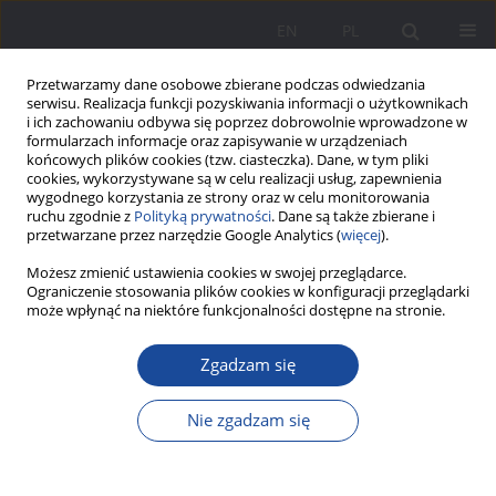
EN
PL
Przetwarzamy dane osobowe zbierane podczas odwiedzania
serwisu. Realizacja funkcji pozyskiwania informacji o użytkownikach
i ich zachowaniu odbywa się poprzez dobrowolnie wprowadzone w
formularzach informacje oraz zapisywanie w urządzeniach
końcowych plików cookies (tzw. ciasteczka). Dane, w tym pliki
cookies, wykorzystywane są w celu realizacji usług, zapewnienia
wygodnego korzystania ze strony oraz w celu monitorowania
ruchu zgodnie z
Polityką prywatności
. Dane są także zbierane i
Słowo kluczowe
wiek szkolny
przetwarzane przez narzędzie Google Analytics (
więcej
).
Możesz zmienić ustawienia cookies w swojej przeglądarce.
Posiadanie rodzeństwa a kompetencje
Ograniczenie stosowania plików cookies w konfiguracji przeglądarki
może wpłynąć na niektóre funkcjonalności dostępne na stronie.
społeczno-emocjonalne dzieci w wieku szkolnym
w dobie pandemii COVID-19
Zgadzam się
Agnieszka Lasota
,
Natalia Maja Józefacka
,
Małgorzata Płoszaj
Wychowanie w Rodzinie 2022;27(2):211-230
Nie zgadzam się
DOI
:
https://doi.org/10.34616/wwr.2022.2.211.230
Statystyki