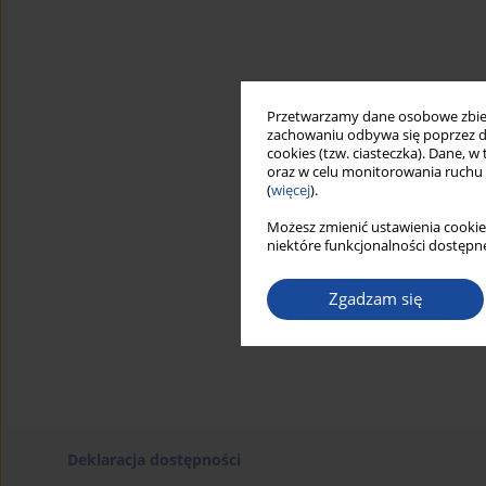
Przetwarzamy dane osobowe zbiera
zachowaniu odbywa się poprzez d
cookies (tzw. ciasteczka). Dane, w
oraz w celu monitorowania ruchu
(
więcej
).
Możesz zmienić ustawienia cookie
niektóre funkcjonalności dostępne
Zgadzam się
Deklaracja dostępności