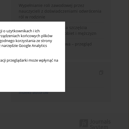
Wypełnianie roli zawodowej przez
nauczycieli z doświadczeniami odwrócenia
ról w rodzinie
Uwarunkowania poczucia szczęścia
i o użytkownikach i ich
małżeńskiego w opinii kobiet i mężczyzn
rządzeniach końcowych plików
wygodnego korzystania ze strony
Zadowolenie z małżeństwa – przegląd
z narzędzie Google Analytics
badań
acji przeglądarki może wpłynąć na
Indeksy
Indeks słów kluczowych
Indeks autorów