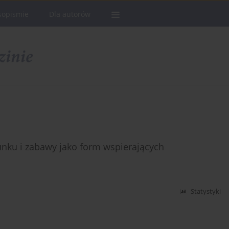
sopismie
Dla autorów
unku i zabawy jako form wspierających
Statystyki