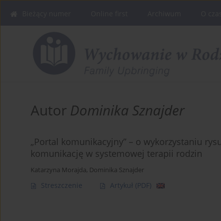
Bieżący numer
Online first
Archiwum
O cza
Autor
Dominika Sznajder
„Portal komunikacyjny” – o wykorzystaniu rys
komunikację w systemowej terapii rodzin
Katarzyna Morajda
,
Dominika Sznajder
Streszczenie
Artykuł
(PDF)