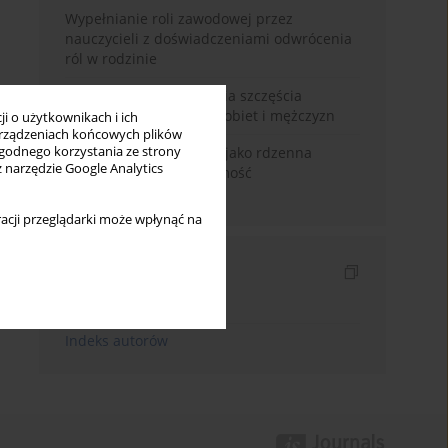
Wypełnianie roli zawodowej przez
nauczycieli z doświadczeniami odwrócenia
ról w rodzinie
Uwarunkowania poczucia szczęścia
małżeńskiego w opinii kobiet i mężczyzn
i o użytkownikach i ich
rządzeniach końcowych plików
wygodnego korzystania ze strony
Język domu rodzinnego jako rdzenna
z narzędzie Google Analytics
wartość kreująca tożsamość
międzykulturową
acji przeglądarki może wpłynąć na
Indeksy
Indeks słów kluczowych
Indeks autorów