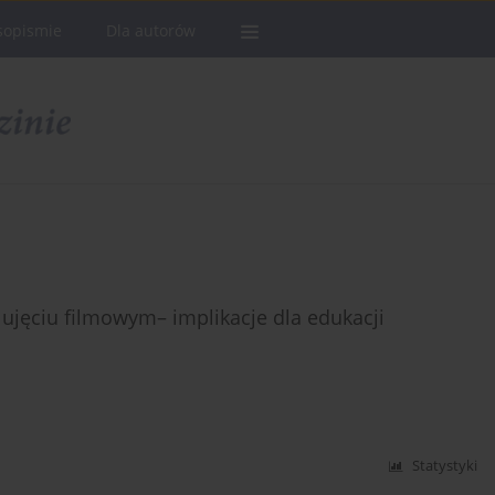
sopismie
Dla autorów
ujęciu filmowym– implikacje dla edukacji
Statystyki