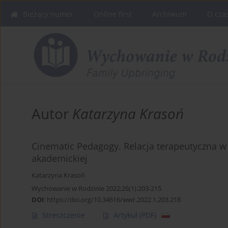
Bieżący numer
Online first
Archiwum
O cza
Autor
Katarzyna Krasoń
Cinematic Pedagogy. Relacja terapeutyczna w 
akademickiej
Katarzyna Krasoń
Wychowanie w Rodzinie 2022;26(1):203-215
DOI
:
https://doi.org/10.34616/wwr.2022.1.203.218
Streszczenie
Artykuł
(PDF)