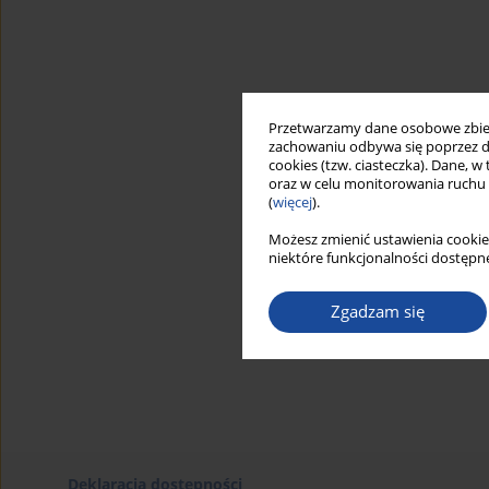
Przetwarzamy dane osobowe zbiera
zachowaniu odbywa się poprzez d
cookies (tzw. ciasteczka). Dane, w
oraz w celu monitorowania ruchu
(
więcej
).
Możesz zmienić ustawienia cookie
niektóre funkcjonalności dostępne
Zgadzam się
Deklaracja dostępności