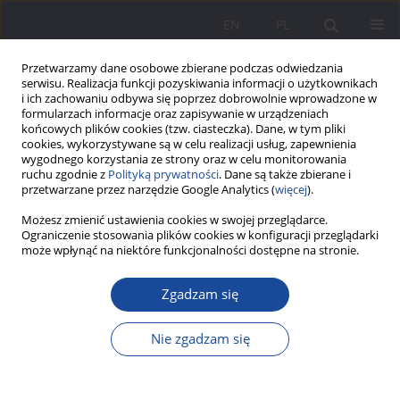
EN
PL
Przetwarzamy dane osobowe zbierane podczas odwiedzania
serwisu. Realizacja funkcji pozyskiwania informacji o użytkownikach
i ich zachowaniu odbywa się poprzez dobrowolnie wprowadzone w
formularzach informacje oraz zapisywanie w urządzeniach
końcowych plików cookies (tzw. ciasteczka). Dane, w tym pliki
cookies, wykorzystywane są w celu realizacji usług, zapewnienia
wygodnego korzystania ze strony oraz w celu monitorowania
ruchu zgodnie z
Polityką prywatności
. Dane są także zbierane i
Autor
Laila Achmetova
przetwarzane przez narzędzie Google Analytics (
więcej
).
Możesz zmienić ustawienia cookies w swojej przeglądarce.
Ograniczenie stosowania plików cookies w konfiguracji przeglądarki
Narodowa kampania informacyjna „Dzieciństwo
może wpłynąć na niektóre funkcjonalności dostępne na stronie.
bez okrucieństwa i przemocy” od 1 do 19
listopada 2015 roku
Zgadzam się
Laila Achmetova
Nie zgadzam się
Wychowanie w Rodzinie 2018;17(1):339-351
DOI
:
https://doi.org/10.34616/wwr20181.339.351
Statystyki