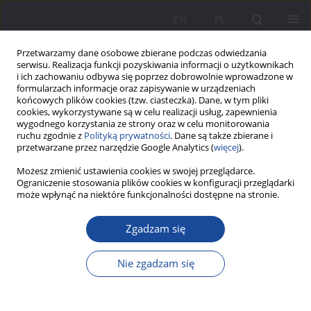
EN
PL
Przetwarzamy dane osobowe zbierane podczas odwiedzania
serwisu. Realizacja funkcji pozyskiwania informacji o użytkownikach
i ich zachowaniu odbywa się poprzez dobrowolnie wprowadzone w
formularzach informacje oraz zapisywanie w urządzeniach
końcowych plików cookies (tzw. ciasteczka). Dane, w tym pliki
cookies, wykorzystywane są w celu realizacji usług, zapewnienia
wygodnego korzystania ze strony oraz w celu monitorowania
ruchu zgodnie z
Polityką prywatności
. Dane są także zbierane i
Autor
Marta Makarewicz
przetwarzane przez narzędzie Google Analytics (
więcej
).
Możesz zmienić ustawienia cookies w swojej przeglądarce.
Ograniczenie stosowania plików cookies w konfiguracji przeglądarki
Sposoby wspierania motywacji do uczenia się w
może wpłynąć na niektóre funkcjonalności dostępne na stronie.
alternatywnym modelu edukacji – perspektywa
rodziców uczniów w młodszym wieku szkolnym
Zgadzam się
Marta Makarewicz
Nie zgadzam się
Wychowanie w Rodzinie 2021;24(1):253-272
DOI
:
https://doi.org/10.34616/wwr.2021.1.253.272
Statystyki