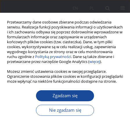
EN
PL
Przetwarzamy dane osobowe zbierane podczas odwiedzania
serwisu. Realizacja funkcji pozyskiwania informacji o użytkownikach
i ich zachowaniu odbywa się poprzez dobrowolnie wprowadzone w
formularzach informacje oraz zapisywanie w urządzeniach
końcowych plików cookies (tzw. ciasteczka). Dane, w tym pliki
cookies, wykorzystywane są w celu realizacji usług, zapewnienia
wygodnego korzystania ze strony oraz w celu monitorowania
ruchu zgodnie z
Polityką prywatności
. Dane są także zbierane i
1/2017 vol. 15
przetwarzane przez narzędzie Google Analytics (
więcej
).
Możesz zmienić ustawienia cookies w swojej przeglądarce.
Ograniczenie stosowania plików cookies w konfiguracji przeglądarki
może wpłynąć na niektóre funkcjonalności dostępne na stronie.
Współczesna rodzina jako
Zgadzam się
potencjalny czynnik w
Nie zgadzam się
ryzykownych zachowaniach
wśród dzieci i młodzieży