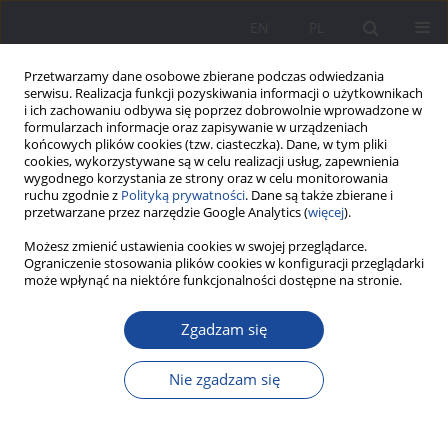
EN
PL
Przetwarzamy dane osobowe zbierane podczas odwiedzania
serwisu. Realizacja funkcji pozyskiwania informacji o użytkownikach
i ich zachowaniu odbywa się poprzez dobrowolnie wprowadzone w
formularzach informacje oraz zapisywanie w urządzeniach
końcowych plików cookies (tzw. ciasteczka). Dane, w tym pliki
cookies, wykorzystywane są w celu realizacji usług, zapewnienia
wygodnego korzystania ze strony oraz w celu monitorowania
ruchu zgodnie z
Polityką prywatności
. Dane są także zbierane i
3/2024 vol. 31
przetwarzane przez narzędzie Google Analytics (
więcej
).
Możesz zmienić ustawienia cookies w swojej przeglądarce.
Ograniczenie stosowania plików cookies w konfiguracji przeglądarki
może wpłynąć na niektóre funkcjonalności dostępne na stronie.
Etnoteorie wychowania w
Zgadzam się
perspektywie koncepcji
Nie zgadzam się
współczynnika
humanistycznego Floriana