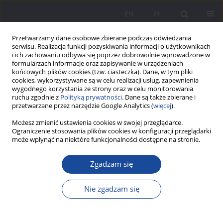
EN
PL
Przetwarzamy dane osobowe zbierane podczas odwiedzania
serwisu. Realizacja funkcji pozyskiwania informacji o użytkownikach
i ich zachowaniu odbywa się poprzez dobrowolnie wprowadzone w
formularzach informacje oraz zapisywanie w urządzeniach
końcowych plików cookies (tzw. ciasteczka). Dane, w tym pliki
cookies, wykorzystywane są w celu realizacji usług, zapewnienia
wygodnego korzystania ze strony oraz w celu monitorowania
ruchu zgodnie z
Polityką prywatności
. Dane są także zbierane i
1/2017 vol. 15
przetwarzane przez narzędzie Google Analytics (
więcej
).
Możesz zmienić ustawienia cookies w swojej przeglądarce.
Ograniczenie stosowania plików cookies w konfiguracji przeglądarki
może wpłynąć na niektóre funkcjonalności dostępne na stronie.
Problemy wychowawcze w
Zgadzam się
relacjach matka – dziecko na
Nie zgadzam się
przykładzie wybranej
współczesnej prozy polskiej