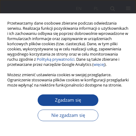
EN
PL
Przetwarzamy dane osobowe zbierane podczas odwiedzania
serwisu. Realizacja funkcji pozyskiwania informacji o użytkownikach
i ich zachowaniu odbywa się poprzez dobrowolnie wprowadzone w
formularzach informacje oraz zapisywanie w urządzeniach
końcowych plików cookies (tzw. ciasteczka). Dane, w tym pliki
cookies, wykorzystywane są w celu realizacji usług, zapewnienia
wygodnego korzystania ze strony oraz w celu monitorowania
ruchu zgodnie z
Polityką prywatności
. Dane są także zbierane i
Słowo kluczowe
czytelnictwo
przetwarzane przez narzędzie Google Analytics (
więcej
).
Możesz zmienić ustawienia cookies w swojej przeglądarce.
Ograniczenie stosowania plików cookies w konfiguracji przeglądarki
Zaangażowanie „Ruchu Pedagogicznego”
może wpłynąć na niektóre funkcjonalności dostępne na stronie.
w popularyzację czytelnictwa książek dla dzieci
wśród nauczycieli i rodziców w latach 1912–1939
Zgadzam się
Ewa Barnaś-Baran
Nie zgadzam się
Wychowanie w Rodzinie 2018;19(3):47-71
DOI
:
https://doi.org/10.34616/wwr.2018.3.47.71
Statystyki