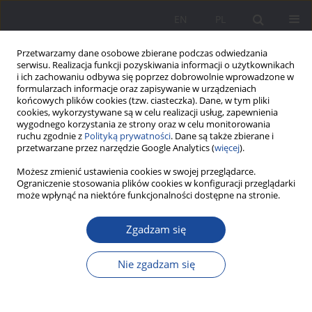
EN
PL
Przetwarzamy dane osobowe zbierane podczas odwiedzania
serwisu. Realizacja funkcji pozyskiwania informacji o użytkownikach
i ich zachowaniu odbywa się poprzez dobrowolnie wprowadzone w
formularzach informacje oraz zapisywanie w urządzeniach
końcowych plików cookies (tzw. ciasteczka). Dane, w tym pliki
cookies, wykorzystywane są w celu realizacji usług, zapewnienia
wygodnego korzystania ze strony oraz w celu monitorowania
ruchu zgodnie z
Polityką prywatności
. Dane są także zbierane i
Słowo kluczowe
kapitał
przetwarzane przez narzędzie Google Analytics (
więcej
).
psychologiczny
Możesz zmienić ustawienia cookies w swojej przeglądarce.
Ograniczenie stosowania plików cookies w konfiguracji przeglądarki
może wpłynąć na niektóre funkcjonalności dostępne na stronie.
Jasna i ciemna triada osobowości w kontekście
trzech niematerialnych kapitałów człowieka
Zgadzam się
Piotr Kwiatkowski
Statystyki
Nie zgadzam się
Streszczenie
Artykuł
(PDF)