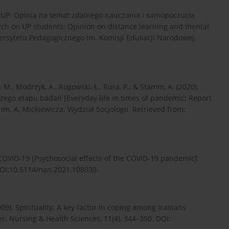
ów UP: Opinia na temat zdalnego nauczania i samopoczucia
rch on UP students: Opinion on distance learning and mental
niwersytetu Pedagogicznego im. Komisji Edukacji Narodowej.
 M., Modrzyk, A., Rogowski, Ł., Rura, P., & Stamm, A. (2020).
zego etapu badań [Everyday life in times of pandemic: Report
 im. A. Mickiewicza. Wydział Socjologii. Retrieved from:
COVID-19 [Psychosocial effects of the COVID-19 pandemic].
DOI:10.5114/nan.2021.108030.
09). Spirituality: A key factor in coping among Iranians
er. Nursing & Health Sciences, 11(4), 344–350. DOI: