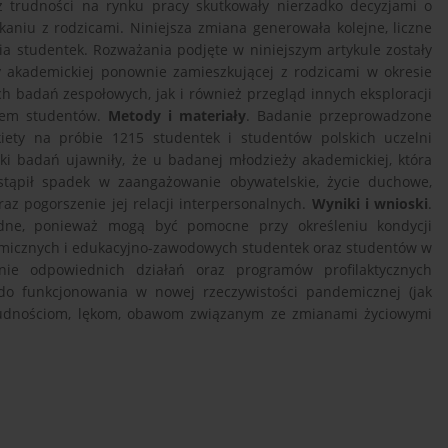
az trudności na rynku pracy skutkowały nierzadko decyzjami o
iu z rodzicami. Niniejsza zmiana generowała kolejne, liczne
 studentek. Rozważania podjęte w niniejszym artykule zostały
y akademickiej ponownie zamieszkującej z rodzicami w okresie
 badań zespołowych, jak i również przegląd innych eksploracji
łem studentów.
Metody i materiały
. Badanie przeprowadzone
iety na próbie 1215 studentek i studentów polskich uczelni
ki badań ujawniły, że u badanej młodzieży akademickiej, która
tąpił spadek w zaangażowanie obywatelskie, życie duchowe,
az pogorszenie jej relacji interpersonalnych.
Wyniki i wnioski
.
dne, ponieważ mogą być pomocne przy określeniu kondycji
nomicznych i edukacyjno-zawodowych studentek oraz studentów w
ie odpowiednich działań oraz programów profilaktycznych
 do funkcjonowania w nowej rzeczywistości pandemicznej (jak
trudnościom, lękom, obawom związanym ze zmianami życiowymi