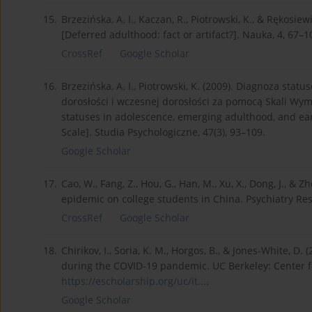
15.
Brzezińska, A. I., Kaczan, R., Piotrowski, K., & Rękosie
[Deferred adulthood: fact or artifact?]. Nauka, 4, 67–1
CrossRef
Google Scholar
16.
Brzezińska, A. I., Piotrowski, K. (2009). Diagnoza stat
dorosłości i wczesnej dorosłości za pomocą Skali Wym
statuses in adolescence, emerging adulthood, and ea
Scale]. Studia Psychologiczne, 47(3), 93–109.
Google Scholar
17.
Cao, W., Fang, Z., Hou, G., Han, M., Xu, X., Dong, J., &
epidemic on college students in China. Psychiatry Re
CrossRef
Google Scholar
18.
Chirikov, I., Soria, K. M., Horgos, B., & Jones-White,
during the COVID-19 pandemic. UC Berkeley: Center fo
https://escholarship.org/uc/it...
.
Google Scholar