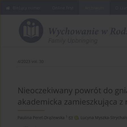
Bieżący numer
Online first
Archiwum
O cza
4/2023 vol. 30
Nieoczekiwany powrót do gni
akademicka zamieszkująca z 
1
Paulina Peret-Drążewska
,
Lucyna Myszka-Strychal