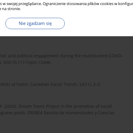
s w swojej przeglądarce. Ograniczenie stosowania plików cookies w konfigur
 na stronie.
Nie zgadzam się
y young people in Germany return to their parental home.
80/13676261.2020.1714566.
). Civic and political engagement during the multifaceted COVID-
24. DOI:10.1111/spsr.12446.
adults at home. Canadian Social Trends, 52(11), 2–5.
. (2020). Dream Teens Project in the promotion of social
tuguese youth. EREBEA Revista de Humanidades y Ciencias