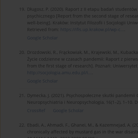
19.
Długosz, P. (2020). Raport z II etapu badań student
psychicznego [Report from the second stage of resea
well-being]. Kraków: Instytut Filozofii i Socjologii U
Retrieved from:
https://ifis.up.krakow.pl/wp-c...
.
Google Scholar
20.
Drozdowski, R., Frąckowiak, M., Krajewski, M., Kubacka,
Życie codzienne w czasach pandemii: Raport z pierws
from the first stage of research]. Poznań: Uniwersytet
http://socjologia.amu.edu.pl/i...
.
Google Scholar
21.
Dymecka, J. (2021). Psychospołeczne skutki pandemii 
Neuropsychiatria i Neuropsychologia, 16(1–2), 1–10. 
CrossRef
Google Scholar
22.
Ebadi, A., Ahmadi, F., Ghanei, M., & Kazemnejad, A. (20
chronically affected by mustard gas in the war disast