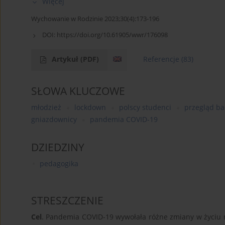
Więcej
Wychowanie w Rodzinie 2023;30(4):173-196
DOI:
https://doi.org/10.61905/wwr/176098
Artykuł
(PDF)
Referencje
(83)
SŁOWA KLUCZOWE
młodzież
lockdown
polscy studenci
przegląd b
gniazdownicy
pandemia COVID-19
DZIEDZINY
pedagogika
STRESZCZENIE
Cel
. Pandemia COVID-19 wywołała różne zmiany w życiu m