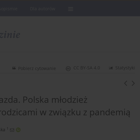
sopismie
Dla autorów
CC BY-SA 4.0
Statystyki
Pobierz cytowanie
azda. Polska młodzież
rodzicami w związku z pandemią
1
ska