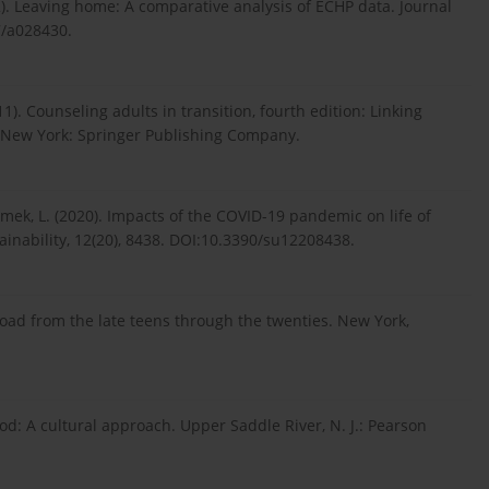
2002). Leaving home: A comparative analysis of ECHP data. Journal
7/a028430.
1). Counseling adults in transition, fourth edition: Linking
d. New York: Springer Publishing Company.
& Umek, L. (2020). Impacts of the COVID-19 pandemic on life of
ainability, 12(20), 8438. DOI:10.3390/su12208438.
 road from the late teens through the twenties. New York,
od: A cultural approach. Upper Saddle River, N. J.: Pearson