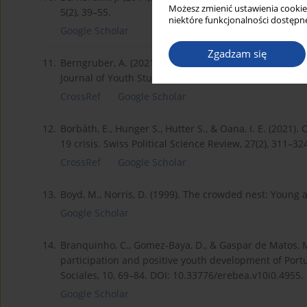
Możesz zmienić ustawienia cookie
5(2), 39–55.
niektóre funkcjonalności dostępne
Google Scholar
Zgadzam się
11.
Berngruber, A. (2021). The timing of and reasons wh
Journal of Youth Studies, 24(2), 213–231. DOI: 10.10
CrossRef
Google Scholar
12.
Borbáth, E., Hunger S., Hutter S., & Oana, I. E. (2021
19 crisis. Swiss Political Science Review, 27(2), 311–3
CrossRef
Google Scholar
13.
Boyd, M., Norris, D. (1999). The crowded nest: Young 
Google Scholar
14.
Branquinho, C., Gomez-Baya, D., & Gaspar de Matos, M
participation and positive youth development of Por
Sociales, 10, 69–84. DOI: 10.33776/erebea.v10i0.4955.
Google Scholar