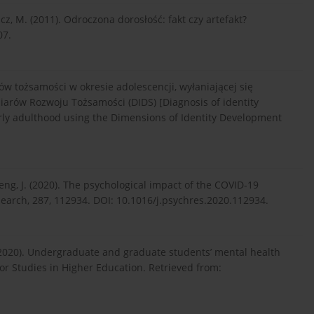
wicz, M. (2011). Odroczona dorosłość: fakt czy artefakt?
07.
usów tożsamości w okresie adolescencji, wyłaniającej się
iarów Rozwoju Tożsamości (DIDS) [Diagnosis of identity
rly adulthood using the Dimensions of Identity Development
 Zheng, J. (2020). The psychological impact of the COVID-19
search, 287, 112934. DOI: 10.1016/j.psychres.2020.112934.
 D. (2020). Undergraduate and graduate students’ mental health
r Studies in Higher Education. Retrieved from: