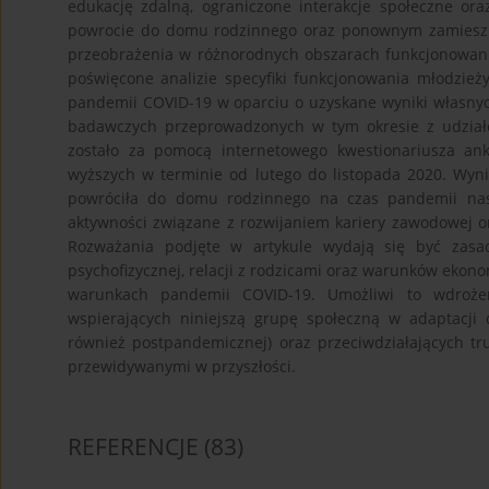
edukację zdalną, ograniczone interakcje społeczne or
powrocie do domu rodzinnego oraz ponownym zamieszkan
przeobrażenia w różnorodnych obszarach funkcjonowania
poświęcone analizie specyfiki funkcjonowania młodzież
pandemii COVID-19 w oparciu o uzyskane wyniki własnych
badawczych przeprowadzonych w tym okresie z udzia
zostało za pomocą internetowego kwestionariusza ank
wyższych w terminie od lutego do listopada 2020. Wyni
powróciła do domu rodzinnego na czas pandemii nas
aktywności związane z rozwijaniem kariery zawodowej or
Rozważania podjęte w artykule wydają się być zasa
psychofizycznej, relacji z rodzicami oraz warunków eko
warunkach pandemii COVID-19. Umożliwi to wdrożen
wspierających niniejszą grupę społeczną w adaptacji
również postpandemicznej) oraz przeciwdziałających 
przewidywanymi w przyszłości.
REFERENCJE
(83)