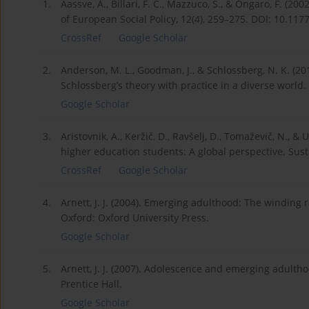
1.
Aassve, A., Billari, F. C., Mazzuco, S., & Ongaro, F. (
of European Social Policy, 12(4), 259–275. DOI: 10.117
CrossRef
Google Scholar
2.
Anderson, M. L., Goodman, J., & Schlossberg, N. K. (201
Schlossberg’s theory with practice in a diverse worl
Google Scholar
3.
Aristovnik, A., Keržič, D., Ravšelj, D., Tomaževič, N., 
higher education students: A global perspective. Sust
CrossRef
Google Scholar
4.
Arnett, J. J. (2004). Emerging adulthood: The winding
Oxford: Oxford University Press.
Google Scholar
5.
Arnett, J. J. (2007). Adolescence and emerging adultho
Prentice Hall.
Google Scholar