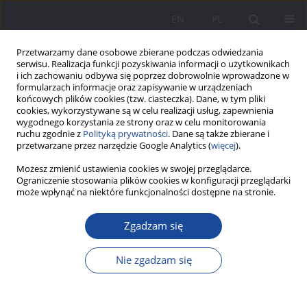
EN
PL
Przetwarzamy dane osobowe zbierane podczas odwiedzania
serwisu. Realizacja funkcji pozyskiwania informacji o użytkownikach
i ich zachowaniu odbywa się poprzez dobrowolnie wprowadzone w
formularzach informacje oraz zapisywanie w urządzeniach
końcowych plików cookies (tzw. ciasteczka). Dane, w tym pliki
cookies, wykorzystywane są w celu realizacji usług, zapewnienia
wygodnego korzystania ze strony oraz w celu monitorowania
ruchu zgodnie z
Polityką prywatności
. Dane są także zbierane i
1/2012 vol. 5
przetwarzane przez narzędzie Google Analytics (
więcej
).
Możesz zmienić ustawienia cookies w swojej przeglądarce.
Ograniczenie stosowania plików cookies w konfiguracji przeglądarki
może wpłynąć na niektóre funkcjonalności dostępne na stronie.
Język domu rodzinnego jako
Zgadzam się
rdzenna wartość kreująca
Nie zgadzam się
tożsamość międzykulturową
1
Jerzy Nikitorowicz