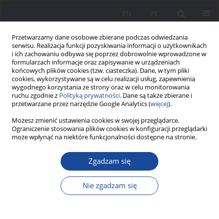
EN
PL
Przetwarzamy dane osobowe zbierane podczas odwiedzania
serwisu. Realizacja funkcji pozyskiwania informacji o użytkownikach
i ich zachowaniu odbywa się poprzez dobrowolnie wprowadzone w
formularzach informacje oraz zapisywanie w urządzeniach
końcowych plików cookies (tzw. ciasteczka). Dane, w tym pliki
cookies, wykorzystywane są w celu realizacji usług, zapewnienia
wygodnego korzystania ze strony oraz w celu monitorowania
ruchu zgodnie z
Polityką prywatności
. Dane są także zbierane i
2/2023 vol. 30
przetwarzane przez narzędzie Google Analytics (
więcej
).
Możesz zmienić ustawienia cookies w swojej przeglądarce.
Ograniczenie stosowania plików cookies w konfiguracji przeglądarki
może wpłynąć na niektóre funkcjonalności dostępne na stronie.
Klocki LEGO – zabawka
Zgadzam się
rodzinnie zaangażowana
Nie zgadzam się
1
Konrad Nowak-Kluczyński
Więcej