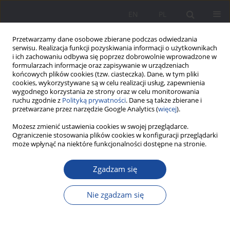
EN
PL
Przetwarzamy dane osobowe zbierane podczas odwiedzania
serwisu. Realizacja funkcji pozyskiwania informacji o użytkownikach
i ich zachowaniu odbywa się poprzez dobrowolnie wprowadzone w
formularzach informacje oraz zapisywanie w urządzeniach
końcowych plików cookies (tzw. ciasteczka). Dane, w tym pliki
cookies, wykorzystywane są w celu realizacji usług, zapewnienia
wygodnego korzystania ze strony oraz w celu monitorowania
ruchu zgodnie z
Polityką prywatności
. Dane są także zbierane i
1/2020 vol. 22
przetwarzane przez narzędzie Google Analytics (
więcej
).
Możesz zmienić ustawienia cookies w swojej przeglądarce.
Ograniczenie stosowania plików cookies w konfiguracji przeglądarki
może wpłynąć na niektóre funkcjonalności dostępne na stronie.
Pedagogika religii –
Zgadzam się
konceptualizacja teorii
Nie zgadzam się
kształtującej uczniowską
tożsamość