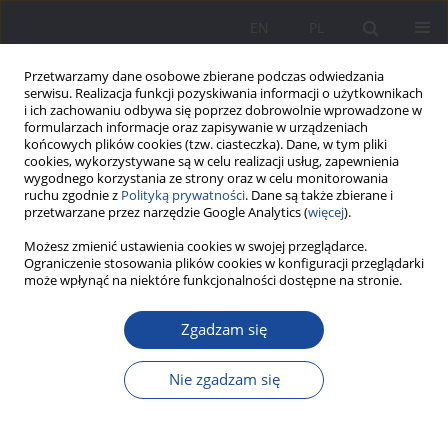
EN
PL
Przetwarzamy dane osobowe zbierane podczas odwiedzania
serwisu. Realizacja funkcji pozyskiwania informacji o użytkownikach
i ich zachowaniu odbywa się poprzez dobrowolnie wprowadzone w
formularzach informacje oraz zapisywanie w urządzeniach
końcowych plików cookies (tzw. ciasteczka). Dane, w tym pliki
cookies, wykorzystywane są w celu realizacji usług, zapewnienia
wygodnego korzystania ze strony oraz w celu monitorowania
ruchu zgodnie z
Polityką prywatności
. Dane są także zbierane i
1/2017 vol. 15
przetwarzane przez narzędzie Google Analytics (
więcej
).
Możesz zmienić ustawienia cookies w swojej przeglądarce.
Ograniczenie stosowania plików cookies w konfiguracji przeglądarki
może wpłynąć na niektóre funkcjonalności dostępne na stronie.
Rodzina wielokulturowa w
Zgadzam się
sytuacji konfliktów i zagrożeń
Nie zgadzam się
1
Ewa Sowa-Behtane
Więcej