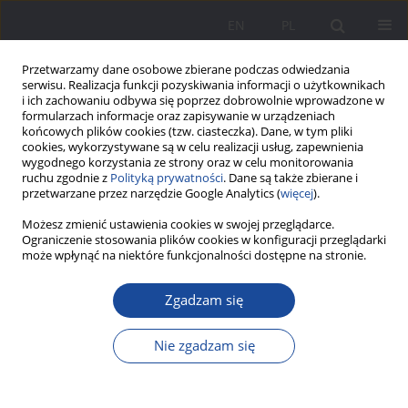
EN
PL
Przetwarzamy dane osobowe zbierane podczas odwiedzania
serwisu. Realizacja funkcji pozyskiwania informacji o użytkownikach
i ich zachowaniu odbywa się poprzez dobrowolnie wprowadzone w
formularzach informacje oraz zapisywanie w urządzeniach
końcowych plików cookies (tzw. ciasteczka). Dane, w tym pliki
cookies, wykorzystywane są w celu realizacji usług, zapewnienia
wygodnego korzystania ze strony oraz w celu monitorowania
ruchu zgodnie z
Polityką prywatności
. Dane są także zbierane i
1/2017 vol. 15
przetwarzane przez narzędzie Google Analytics (
więcej
).
Możesz zmienić ustawienia cookies w swojej przeglądarce.
Ograniczenie stosowania plików cookies w konfiguracji przeglądarki
może wpłynąć na niektóre funkcjonalności dostępne na stronie.
Problemy małżeństw
Zgadzam się
binacjonalnych. Analiza postów
Nie zgadzam się
na forach internetowych
1
Małgorzata Biedroń