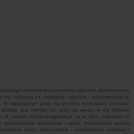
t najlepszym miejscem do prowadzenia właściwie ukierunkowanej
ną, cechującą się największą ciągłością i systematycznością,
u. W realizowanym przez nią procesie wychowania znaczenie
dziecka, lecz również ten, który się wyraża w ich sposobie
b. W rodzinie dziecko przygotowuje się do życia, uodparnia na
ego podejmowania obowiązków i zadań. Kształtowanie postaw
wychowania dzieci. Wypracowanie i ukształtowanie właściwej i