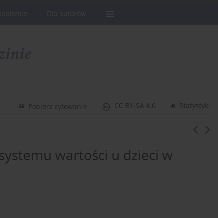
sopismie
Dla autorów
CC BY-SA 4.0
Statystyki
Pobierz cytowanie
systemu wartości u dzieci w