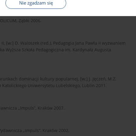
Nie zgadzam się
OLICUM, Ząbki 2006.
I, [w:] D. Waloszek (red.), Pedagogia Jana Pawła II wyzwaniem
ąska Wyższa Szkoła Pedagogiczna im. Kardynała Augusta
arunkach dominacji kultury popularnej, [w:] J. Jęczeń, M.Z.
 Katolickiego Uniwersytetu Lubelskiego, Lublin 2011.
dawnicza „Impuls”, Kraków 2007.
Wydawnicza „Impuls”, Kraków 2002.