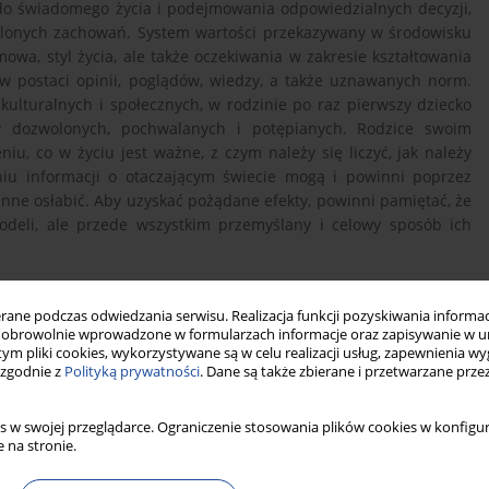
 do świadomego życia i podejmowania odpowiedzialnych decyzji,
lonych zachowań. System wartości przekazywany w środowisku
wa, styl życia, ale także oczekiwania w zakresie kształtowania
w postaci opinii, poglądów, wiedzy, a także uznawanych norm.
ulturalnych i społecznych, w rodzinie po raz pierwszy dziecko
zy dozwolonych, pochwalanych i potępianych. Rodzice swoim
, co w życiu jest ważne, z czym należy się liczyć, jak należy
iu informacji o otaczającym świecie mogą i powinni poprzez
 inne osłabić. Aby uzyskać pożądane efekty, powinni pamiętać, że
odeli, ale przede wszystkim przemyślany i celowy sposób ich
ne podczas odwiedzania serwisu. Realizacja funkcji pozyskiwania informacj
obrowolnie wprowadzone w formularzach informacje oraz zapisywanie w u
 tym pliki cookies, wykorzystywane są w celu realizacji usług, zapewnienia 
 zgodnie z
Polityką prywatności
. Dane są także zbierane i przetwarzane prze
woju osobowego dziecka, [w:] Adamski F. (red.), Wychowanie w
s w swojej przeglądarce. Ograniczenie stosowania plików cookies w konfigur
 na stronie.
y REBIS, Poznań 1999.