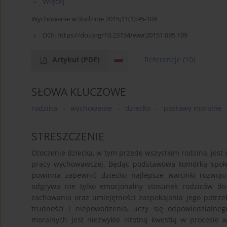
Więcej
Wychowanie w Rodzinie 2015;11(1):95-109
DOI:
https://doi.org/10.23734/wwr20151.095.109
Artykuł
(PDF)
Referencje
(10)
SŁOWA KLUCZOWE
rodzina
wychowanie
dziecko
postawy moralne
STRESZCZENIE
Otoczenie dziecka, w tym przede wszystkim rodzina, jes
pracy wychowawczej. Będąc podstawową komórką społecz
powinna zapewnić dziecku najlepsze warunki rozwoj
odgrywa nie tylko emocjonalny stosunek rodziców do 
zachowania oraz umiejętności zaspokajania jego potrze
trudności i niepowodzenia, uczy się odpowiedzialn
moralnych jest niezwykle istotną kwestią w procesie 