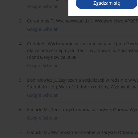
Zgadzam się
Google Scholar
3.
Corominas F., Wychowywać dziś, Wydawnictwo APOST
Google Scholar
4.
Cudak H., Wychowanie w rodzinie w nauce Jana Pawła I
dla współczesnej myśli i teorii wychowania, Górnośl
Hlonda, Mysłowice 2008.
Google Scholar
5.
Dobrołowicz J., Zagrożenia socjalizacji w rodzinie w w
Stepulak (red.), Wartość i dobro rodziny, Wydawnictwo
Google Scholar
6.
Łobocki M., Teoria wychowania w zarysie, Oficyna Wy
Google Scholar
7.
Łobocki M., Wychowanie moralne w zarysie, Oficyna 