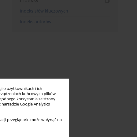
Indeksy
Indeks słów kluczowych
Indeks autorów
i o użytkownikach i ich
rządzeniach końcowych plików
wygodnego korzystania ze strony
z narzędzie Google Analytics
acji przeglądarki może wpłynąć na