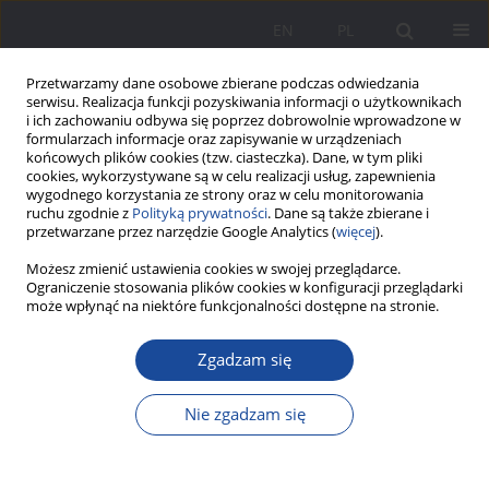
EN
PL
Przetwarzamy dane osobowe zbierane podczas odwiedzania
serwisu. Realizacja funkcji pozyskiwania informacji o użytkownikach
i ich zachowaniu odbywa się poprzez dobrowolnie wprowadzone w
formularzach informacje oraz zapisywanie w urządzeniach
końcowych plików cookies (tzw. ciasteczka). Dane, w tym pliki
cookies, wykorzystywane są w celu realizacji usług, zapewnienia
wygodnego korzystania ze strony oraz w celu monitorowania
ruchu zgodnie z
Polityką prywatności
. Dane są także zbierane i
Słowo kluczowe
czasopisma
przetwarzane przez narzędzie Google Analytics (
więcej
).
pedagogiczne
Możesz zmienić ustawienia cookies w swojej przeglądarce.
Ograniczenie stosowania plików cookies w konfiguracji przeglądarki
może wpłynąć na niektóre funkcjonalności dostępne na stronie.
Analiza czasopisma „Wychowanie w Rodzinie”
(2011-2022)
Zgadzam się
Olimpia Gogolin
,
Eugeniusz Szymik
Nie zgadzam się
Wychowanie w Rodzinie 2023;30(1):13-31
DOI
:
https://doi.org/10.61905/wwr/175083
Statystyki