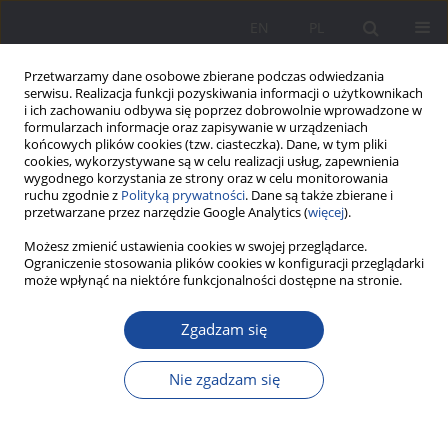
EN
PL
Przetwarzamy dane osobowe zbierane podczas odwiedzania
serwisu. Realizacja funkcji pozyskiwania informacji o użytkownikach
i ich zachowaniu odbywa się poprzez dobrowolnie wprowadzone w
formularzach informacje oraz zapisywanie w urządzeniach
końcowych plików cookies (tzw. ciasteczka). Dane, w tym pliki
cookies, wykorzystywane są w celu realizacji usług, zapewnienia
wygodnego korzystania ze strony oraz w celu monitorowania
ruchu zgodnie z
Polityką prywatności
. Dane są także zbierane i
Słowo kluczowe
ojcostwo
przetwarzane przez narzędzie Google Analytics (
więcej
).
Możesz zmienić ustawienia cookies w swojej przeglądarce.
Ojciec i ojcostwo w Polskiej Rzeczypospolitej
Ograniczenie stosowania plików cookies w konfiguracji przeglądarki
może wpłynąć na niektóre funkcjonalności dostępne na stronie.
Ludowej, w świetle pamiętników inspirowanych z
epoki
Zgadzam się
Andrzej Ładyżyński
Wychowanie w Rodzinie 2015;12(2):397-416
Nie zgadzam się
DOI
:
https://doi.org/10.23734/wwr20152.397.416
Statystyki