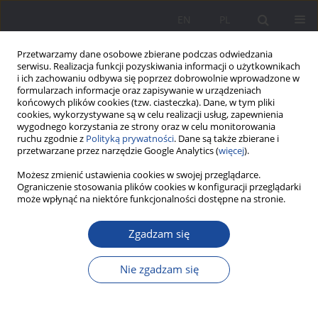
EN
PL
Przetwarzamy dane osobowe zbierane podczas odwiedzania
serwisu. Realizacja funkcji pozyskiwania informacji o użytkownikach
i ich zachowaniu odbywa się poprzez dobrowolnie wprowadzone w
formularzach informacje oraz zapisywanie w urządzeniach
końcowych plików cookies (tzw. ciasteczka). Dane, w tym pliki
cookies, wykorzystywane są w celu realizacji usług, zapewnienia
wygodnego korzystania ze strony oraz w celu monitorowania
ruchu zgodnie z
Polityką prywatności
. Dane są także zbierane i
3/2023 vol. 30
przetwarzane przez narzędzie Google Analytics (
więcej
).
Możesz zmienić ustawienia cookies w swojej przeglądarce.
Ograniczenie stosowania plików cookies w konfiguracji przeglądarki
może wpłynąć na niektóre funkcjonalności dostępne na stronie.
Transmisja międzypokoleniowa
Zgadzam się
zwyczajów żywieniowych w
Nie zgadzam się
kontekście procesów
globalizacyjnych. Przykład