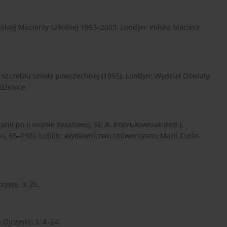
olskiej Macierzy Szkolnej 1953–2003. Londyn: Polska Macierz
szczeblu szkoły powszechnej (1955). Londyn: Wydział Oświaty
dźstwie.
tanii po II wojnie światowej. W: A. Koprukowniak (red.),
(ss. 65–148). Lublin: Wydawnictwo Uniwersytetu Marii Curie-
yste, 3, 25.
 Ojczyste, 3, 4–24.