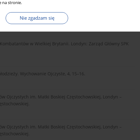
 na stronie.
dom [Polska edukacja w Zjednoczonym Królestwie]. W: K.
rents of Bilingual Children (ss. 105–110). Londyn:
Nie zgadzam się
ch Kombatantów w Wielkiej Brytanii. Londyn: Zarząd Główny SPK
 młodzieży. Wychowanie Ojczyste, 4, 15–16.
iotów Ojczystych im. Matki Boskiej Częstochowskiej, Londyn –
ęstochowskiej.
iotów Ojczystych im. Matki Boskiej Częstochowskiej, Londyn –
ęstochowskiej.