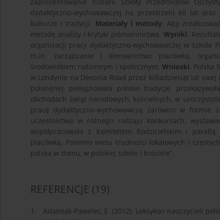
zaprezentowanie historii Szkoły Przedmiotów Ojczyst
dydaktyczno-wychowawczej na przestrzeni 60 lat oraz 
kulturze i tradycji.
Materiały i metody
. Aby zrealizow
metodę analizy i krytyki piśmiennictwa.
Wyniki
. Rezulta
organizacji pracy dydaktyczno-wychowawczej w Szkole Pr
m.in. zarządzanie i kierownictwo placówką, organ
środowiskiem rodzinnym i społecznym.
Wnioski
. Polska 
w Londynie na Devonia Road przez kilkadziesiąt lat swej 
polonijnej, pielęgnowała polskie tradycje, przekazywał
obchodach świąt narodowych, kościelnych, w uroczystośc
pracę dydaktyczno-wychowawczą zarówno w formie zaj
uczestnictwa w różnego rodzaju konkursach, wystawa
współpracowała z Komitetem Rodzicielskim i parafią,
placówką. Pomimo wielu trudności lokalowych i częstyc
polska w domu, w polskiej szkole i kościele”.
REFERENCJE
(19)
1.
Adamiak-Pawelec, E. (2012). Leksykon nauczycieli pol