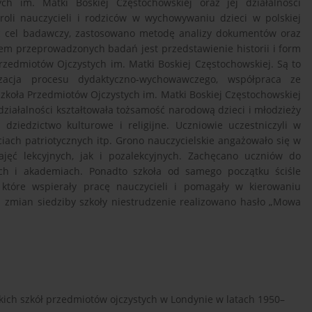
ych im. Matki Boskiej Częstochowskiej oraz jej działalności
roli nauczycieli i rodziców w wychowywaniu dzieci w polskiej
ać cel badawczy, zastosowano metodę analizy dokumentów oraz
tem przeprowadzonych badań jest przedstawienie historii i form
zedmiotów Ojczystych im. Matki Boskiej Częstochowskiej. Są to
izacja procesu dydaktyczno-wychowawczego, współpraca ze
Szkoła Przedmiotów Ojczystych im. Matki Boskiej Częstochowskiej
działalności kształtowała tożsamość narodową dzieci i młodzieży
a dziedzictwo kulturowe i religijne. Uczniowie uczestniczyli w
iach patriotycznych itp. Grono nauczycielskie angażowało się w
ęć lekcyjnych, jak i pozalekcyjnych. Zachęcano uczniów do
ch i akademiach. Ponadto szkoła od samego początku ściśle
 które wspierały pracę nauczycieli i pomagały w kierowaniu
h zmian siedziby szkoły niestrudzenie realizowano hasło „Mowa
skich szkół przedmiotów ojczystych w Londynie w latach 1950–