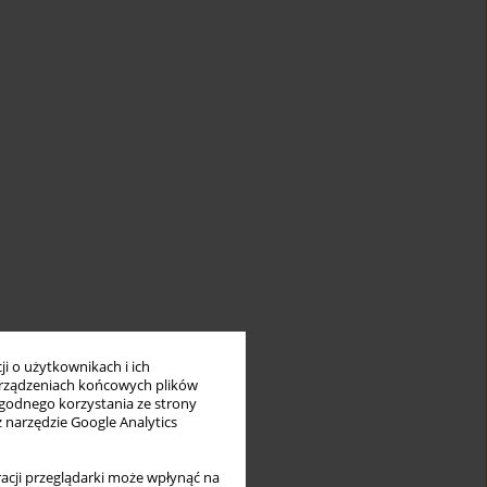
i o użytkownikach i ich
rządzeniach końcowych plików
wygodnego korzystania ze strony
z narzędzie Google Analytics
acji przeglądarki może wpłynąć na