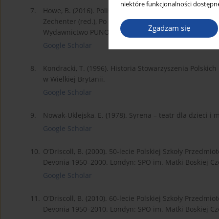
niektóre funkcjonalności dostępne
7.
Howe, B. (2016). Polish education in the United King
Zechenter (red.), Po polsku na wyspach: A Guide for Pa
Zgadzam się
Wydawnictwo PUNO.
Google Scholar
8.
Kondracki, T. (1996). Historia Stowarzyszenia Polski
w Wielkiej Brytanii.
Google Scholar
9.
Nowak-Uklejska, E. (1978). Syrena – teatr dla dzieci i
Google Scholar
10.
O’Driscoll, B. (2000). 50-lecie Polskiej Szkoły Przedm
Devonia 1950–2000. Londyn: SPO im. Matki Boskiej Cz
Google Scholar
11.
O’Driscoll, B. (2010). 60-lecie Polskiej Szkoły Przedm
Devonia 1950–2010. Londyn: SPO im. Matki Boskiej Cz