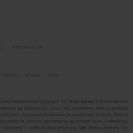
Referencje
(19)
rodzice
dziecko
szkoła
i Szkoły Przedmiotów Ojczystych im. Matki Boskiej Częstochowskiej
ecała jej działalności przez lata: krzewienie kultury polskiej,
a emigracji. Problematyka badawcza niniejszego artykułu dotyczy
j szkole w zakresie wychowania ojczystego dzieci i młodzieży,
z rodzicami i społecznością polonijną.
Cel
. Celem artykułu jest