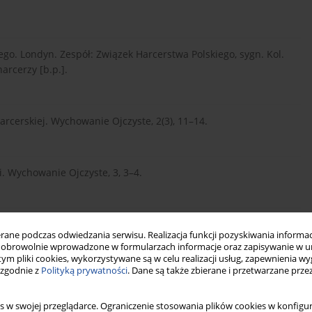
go. Londyn. Zespół: Związek Harcerstwa Polskiego, sygn. Kol.
arcerzy [b.p.].
rcerskiej. Wychowanie Ojczyste, 2(3), 11–14.
i. Wychowanie Ojczyste, 3, 3–4.
racji. Warszawa: Biblioteka „Więzi”.
ne podczas odwiedzania serwisu. Realizacja funkcji pozyskiwania informacj
obrowolnie wprowadzone w formularzach informacje oraz zapisywanie w u
 tym pliki cookies, wykorzystywane są w celu realizacji usług, zapewnienia 
 zgodnie z
Polityką prywatności
. Dane są także zbierane i przetwarzane prze
ziennik Żołnierza, 10, 3.
s w swojej przeglądarce. Ograniczenie stosowania plików cookies w konfigur