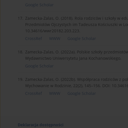
Google Scholar
17.
Zamecka-Zalas, O. (2018). Rola rodziców i szkoły w edu
Przedmiotów Ojczystych im Tadeusza Kościuszki w Lon
10.34616/wwr20182.203.223.
CrossRef
WWW
Google Scholar
18.
Zamecka-Zalas, O. (2022a). Polskie szkoły przedmiotów
Wydawnictwo Uniwersytetu Jana Kochanowskiego.
Google Scholar
19.
Zamecka-Zalas, O. (2022b). Współpraca rodziców z po
Wychowanie w Rodzinie, 22(2), 145–156. DOI: 10.3461
CrossRef
WWW
Google Scholar
Deklaracja dostępności