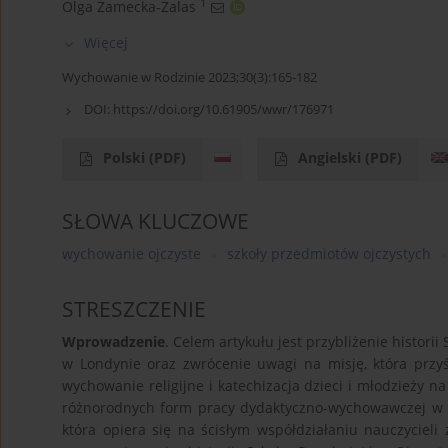
1
Olga Zamecka-Zalas
Więcej
Wychowanie w Rodzinie 2023;30(3):165-182
DOI:
https://doi.org/10.61905/wwr/176971
Polski
(PDF)
Angielski
(PDF)
SŁOWA KLUCZOWE
wychowanie ojczyste
szkoły przedmiotów ojczystych
STRESZCZENIE
Wprowadzenie
. Celem artykułu jest przybliżenie histori
w Londynie oraz zwrócenie uwagi na misję, która przyświ
wychowanie religijne i katechizacja dzieci i młodzieży n
różnorodnych form pracy dydaktyczno-wychowawczej w te
która opiera się na ścisłym współdziałaniu nauczycieli 