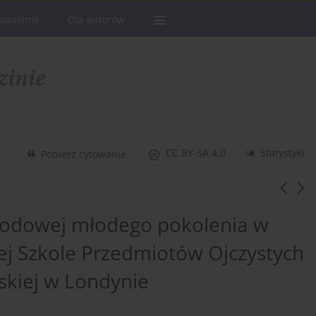
sopismie
Dla autorów
CC BY-SA 4.0
Statystyki
Pobierz cytowanie
rodowej młodego pokolenia w
ej Szkole Przedmiotów Ojczystych
skiej w Londynie