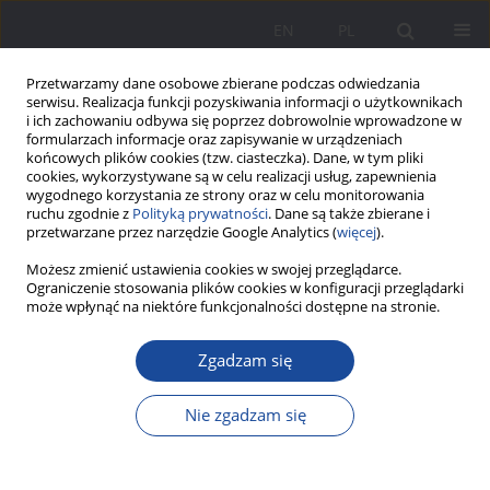
EN
PL
Przetwarzamy dane osobowe zbierane podczas odwiedzania
serwisu. Realizacja funkcji pozyskiwania informacji o użytkownikach
i ich zachowaniu odbywa się poprzez dobrowolnie wprowadzone w
formularzach informacje oraz zapisywanie w urządzeniach
końcowych plików cookies (tzw. ciasteczka). Dane, w tym pliki
cookies, wykorzystywane są w celu realizacji usług, zapewnienia
wygodnego korzystania ze strony oraz w celu monitorowania
ruchu zgodnie z
Polityką prywatności
. Dane są także zbierane i
1/2022 vol. 26
przetwarzane przez narzędzie Google Analytics (
więcej
).
Możesz zmienić ustawienia cookies w swojej przeglądarce.
Ograniczenie stosowania plików cookies w konfiguracji przeglądarki
może wpłynąć na niektóre funkcjonalności dostępne na stronie.
Logopedzi i pomoc
Zgadzam się
logopedyczna w czasach
Nie zgadzam się
pandemii COVID-19 –
doniesienia z badań