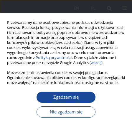
EN
PL
Przetwarzamy dane osobowe zbierane podczas odwiedzania
serwisu. Realizacja funkcji pozyskiwania informacji o użytkownikach
i ich zachowaniu odbywa się poprzez dobrowolnie wprowadzone w
formularzach informacje oraz zapisywanie w urządzeniach
końcowych plików cookies (tzw. ciasteczka). Dane, w tym pliki
cookies, wykorzystywane są w celu realizacji usług, zapewnienia
wygodnego korzystania ze strony oraz w celu monitorowania
ruchu zgodnie z
Polityką prywatności
. Dane są także zbierane i
1/2021 vol. 24
przetwarzane przez narzędzie Google Analytics (
więcej
).
Możesz zmienić ustawienia cookies w swojej przeglądarce.
Ograniczenie stosowania plików cookies w konfiguracji przeglądarki
może wpłynąć na niektóre funkcjonalności dostępne na stronie.
Bezpieczeństwo pracy zdalnej w
Zgadzam się
oświacie w dobie pierwszej fali
Nie zgadzam się
COVID-19 a konflikt ról
zawodowych i rodzinnych –