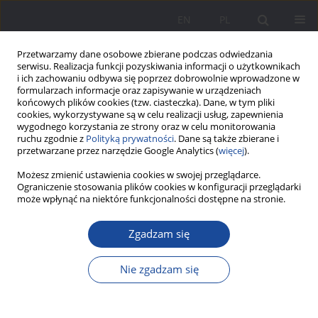
EN
PL
Przetwarzamy dane osobowe zbierane podczas odwiedzania
serwisu. Realizacja funkcji pozyskiwania informacji o użytkownikach
i ich zachowaniu odbywa się poprzez dobrowolnie wprowadzone w
formularzach informacje oraz zapisywanie w urządzeniach
końcowych plików cookies (tzw. ciasteczka). Dane, w tym pliki
cookies, wykorzystywane są w celu realizacji usług, zapewnienia
wygodnego korzystania ze strony oraz w celu monitorowania
ruchu zgodnie z
Polityką prywatności
. Dane są także zbierane i
2/2022 vol. 27
przetwarzane przez narzędzie Google Analytics (
więcej
).
Możesz zmienić ustawienia cookies w swojej przeglądarce.
Ograniczenie stosowania plików cookies w konfiguracji przeglądarki
może wpłynąć na niektóre funkcjonalności dostępne na stronie.
Seniorzy w Polsce – stan
Zgadzam się
zdrowia, wsparcie
Nie zgadzam się
instytucjonalne i opieka
nieformalna