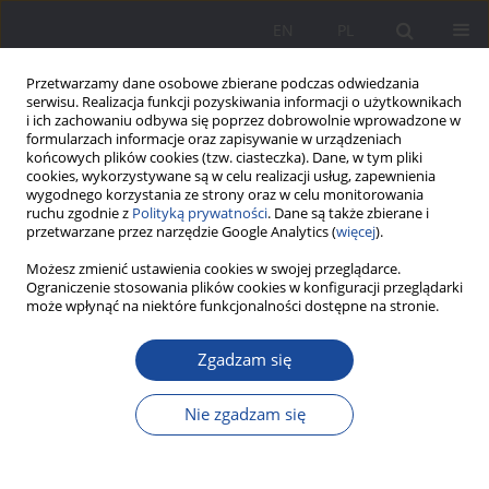
EN
PL
Przetwarzamy dane osobowe zbierane podczas odwiedzania
serwisu. Realizacja funkcji pozyskiwania informacji o użytkownikach
i ich zachowaniu odbywa się poprzez dobrowolnie wprowadzone w
formularzach informacje oraz zapisywanie w urządzeniach
końcowych plików cookies (tzw. ciasteczka). Dane, w tym pliki
cookies, wykorzystywane są w celu realizacji usług, zapewnienia
wygodnego korzystania ze strony oraz w celu monitorowania
ruchu zgodnie z
Polityką prywatności
. Dane są także zbierane i
1/2017 vol. 15
przetwarzane przez narzędzie Google Analytics (
więcej
).
Możesz zmienić ustawienia cookies w swojej przeglądarce.
Ograniczenie stosowania plików cookies w konfiguracji przeglądarki
może wpłynąć na niektóre funkcjonalności dostępne na stronie.
Społeczno-wychowawcze skutki
Zgadzam się
eurosieroctwa (na podstawie
Nie zgadzam się
badań przeprowadzonych
wśród uczniów szkoły