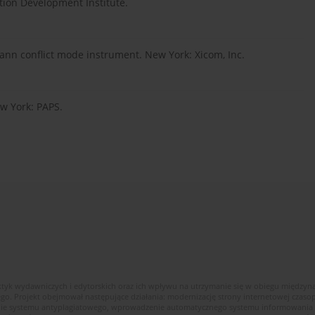
ation Development Institute.
ann conflict mode instrument. New York: Xicom, Inc.
ew York: PAPS.
ktyk wydawniczych i edytorskich oraz ich wpływu na utrzymanie się w obiegu między
ego. Projekt obejmował następujące działania: modernizację strony internetowej cza
enie systemu antyplagiatowego, wprowadzenie automatycznego systemu informowania c