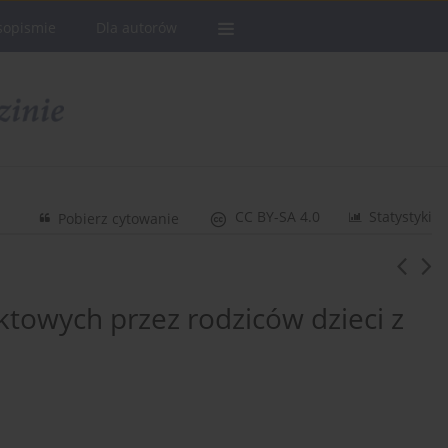
sopismie
Dla autorów
CC BY-SA 4.0
Statystyki
Pobierz cytowanie
ktowych przez rodziców dzieci z