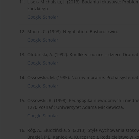
11.
Lisek- Michalska, J. (2013). Badania fokusowe: Probl
Łódzkiego.
Google Scholar
12.
Moore, C. (1993). Negotiation. Boston: Irwin.
Google Scholar
13.
Olubiński, A. (1992). Konflikty rodzice – dzieci: Drama
Google Scholar
14.
Ossowska, M. (1985). Normy moralne: Próba systemat
Google Scholar
15.
Ossowski, R. (1998). Pedagogika niewidomych i niedowi
127). Poznań: Uniwersytet Adama Mickiewicza.
Google Scholar
16.
Róg, A., Siudzińska, S. (2013). Style wychowania stos
Brągiel, P.E. Kaniok, A. Kurcz (red.), Rodzicielstwo w 