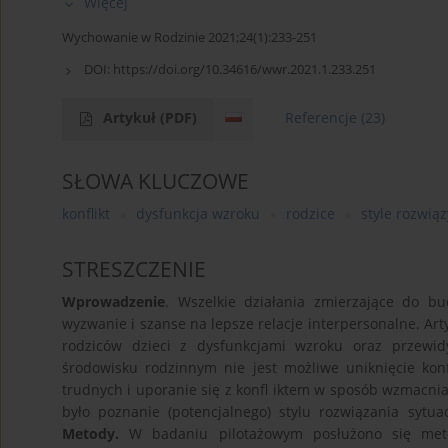
Więcej
Wychowanie w Rodzinie 2021;24(1):233-251
DOI:
https://doi.org/10.34616/wwr.2021.1.233.251
Artykuł
(PDF)
Referencje
(23)
SŁOWA KLUCZOWE
konflikt
dysfunkcja wzroku
rodzice
style rozwią
STRESZCZENIE
Wprowadzenie
. Wszelkie działania zmierzające do b
wyzwanie i szanse na lepsze relacje interpersonalne. Art
rodziców dzieci z dysfunkcjami wzroku oraz przewidy
środowisku rodzinnym nie jest możliwe uniknięcie konf
trudnych i uporanie się z konfl iktem w sposób wzmacniaj
było poznanie (potencjalnego) stylu rozwiązania sytua
Metody.
W badaniu pilotażowym posłużono się metod