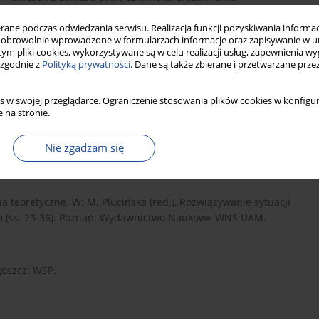
awa: Wydawnictwo Akademickie DIALOG.
ne podczas odwiedzania serwisu. Realizacja funkcji pozyskiwania informacj
obrowolnie wprowadzone w formularzach informacje oraz zapisywanie w u
 tym pliki cookies, wykorzystywane są w celu realizacji usług, zapewnienia 
n z dzieckiem niepełnosprawnym, Psychologia Wychowawcza, 2,
 zgodnie z
Polityką prywatności
. Dane są także zbierane i przetwarzane prze
s w swojej przeglądarce. Ograniczenie stosowania plików cookies w konfigur
 na stronie.
King of Prussia, Pennsylvania: Organizational Design and
Nie zgadzam się
ia teoretyczne. W: M. Plucińska (red.), Rozwiązywanie sytuacji
m (ss. 23-36). Poznań: Wydawnictwo Naukowe WNS UAM.
goszcz: WSP.