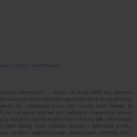
zywania sytuacji konfliktowych
udowania świadomości i wiedzy na temat konfl iktu stanowią
ykuł wskazuje na perspektywę zagadnienia konfl iktu w percepcji
wany styl rozwiązania przez nich sytuacji konfl iktowej. W
l iktu czy sporu, możliwe jest natomiast rozpoznanie sytuacji
ący relacje w rodzinie na linii rodzic–dziecko.
Cel
. Celem badań
cji konfl iktowej przez rodziców dziecka z dysfunkcją wzroku.
ą sondażu diagnostycznego, wykorzystano technikę testu.