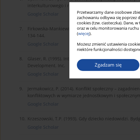
interkulturowego i rozwiązywania konfliktów. Warsz
Przetwarzamy dane osobowe zbiera
Google Scholar
zachowaniu odbywa się poprzez d
cookies (tzw. ciasteczka). Dane, w
7.
Firkowska-Mankiewicz, A. (1999). Jakość życia rodzi
oraz w celu monitorowania ruchu
(
więcej
).
134-144.
Google Scholar
Możesz zmienić ustawienia cookie
niektóre funkcjonalności dostępne
8.
Glaser, R. (1995). Interpersonal Influence Inventory. 
Zgadzam się
Development. Inc.
Google Scholar
9.
Jermakowicz, P. (2014). Konflikt społeczny – zagadnien
konfliktowych w wymiarze jednostkowym i społeczny
Google Scholar
10.
Krzeszowski, T.P. (1993). Gdy dziecko niedowidzi. Byd
Google Scholar