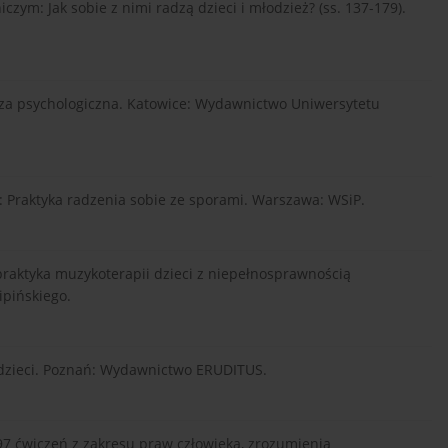
zym: Jak sobie z nimi radzą dzieci i młodzież? (ss. 137-179).
aliza psychologiczna. Katowice: Wydawnictwo Uniwersytetu
ów: Praktyka radzenia sobie ze sporami. Warszawa: WSiP.
i praktyka muzykoterapii dzieci z niepełnosprawnością
pińskiego.
d dzieci. Poznań: Wydawnictwo ERUDITUS.
: 97 ćwiczeń z zakresu praw człowieka, zrozumienia