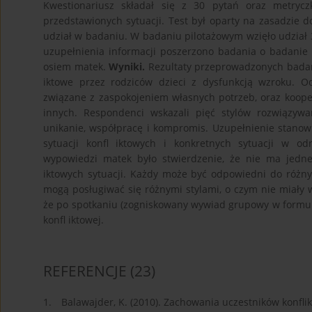
Kwestionariusz składał się z 30 pytań oraz metryc
przedstawionych sytuacji. Test był oparty na zasadzie
udział w badaniu. W badaniu pilotażowym wzięło udział 3
uzupełnienia informacji poszerzono badania o badanie
osiem matek.
Wyniki.
Rezultaty przeprowadzonych badań 
iktowe przez rodziców dzieci z dysfunkcją wzroku. O
związane z zaspokojeniem własnych potrzeb, oraz kooper
innych. Respondenci wskazali pięć stylów rozwiązywan
unikanie, współpracę i kompromis. Uzupełnienie stanow
sytuacji konfl iktowych i konkretnych sytuacji w od
wypowiedzi matek było stwierdzenie, że nie ma jednego
iktowych sytuacji. Każdy może być odpowiedni do różny
mogą posługiwać się różnymi stylami, o czym nie miały w
że po spotkaniu (zogniskowany wywiad grupowy w formule
konfl iktowej.
REFERENCJE
(23)
1.
Balawajder, K. (2010). Zachowania uczestników konflik