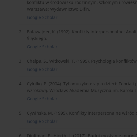
konfliktu w środowisku rodzinnym, szkolnym i rówieśnic
Warszawa: Wydawnictwo Difin.
Google Scholar
2.
Balawajder, K. (1992). Konflikty interpersonalne: An
Śląskiego.
Google Scholar
3.
Chełpa, S., Witkowski, T. (1995). Psychologia konflikt
Google Scholar
4.
Cylulko, P. (2004). Tyflomuzykoterapia dzieci: Teoria 
wzrokową. Wrocław: Akademia Muzyczna im. Karola Li
Google Scholar
5.
Cywińska, M. (1995). Konflikty interpersonalne wśró
Google Scholar
6.
Djuliman, E., Hjorth, L. (2017). Buduj mosty nie mury