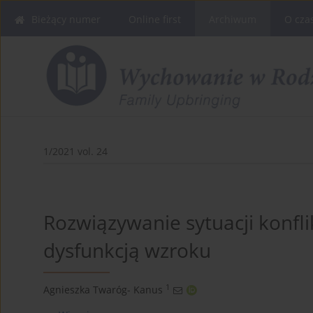
Bieżący numer
Online first
Archiwum
O cza
1/2021 vol. 24
Rozwiązywanie sytuacji konfli
dysfunkcją wzroku
1
Agnieszka Twaróg- Kanus