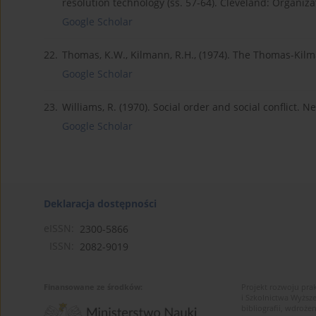
resolution technology (ss. 57-64). Cleveland: Organiz
Google Scholar
22.
Thomas, K.W., Kilmann, R.H., (1974). The Thomas-Kilm
Google Scholar
23.
Williams, R. (1970). Social order and social conflict. N
Google Scholar
Deklaracja dostępności
eISSN:
2300-5866
ISSN:
2082-9019
Finansowane ze środków:
Projekt rozwoju pra
i Szkolnictwa Wyższ
bibliografii, wdroż