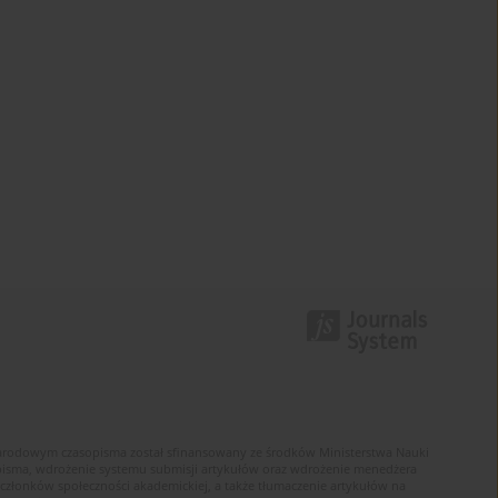
narodowym czasopisma został sfinansowany ze środków Ministerstwa Nauki
sopisma, wdrożenie systemu submisji artykułów oraz wdrożenie menedżera
złonków społeczności akademickiej, a także tłumaczenie artykułów na