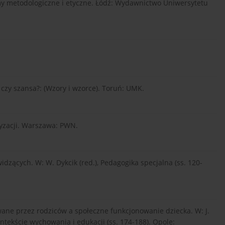
emy metodologiczne i etyczne. Łódź: Wydawnictwo Uniwersytetu
t czy szansa?: (Wzory i wzorce). Toruń: UMK.
yzacji. Warszawa: PWN.
dzących. W: W. Dykcik (red.), Pedagogika specjalna (ss. 120-
owane przez rodziców a społeczne funkcjonowanie dziecka. W: J.
kontekście wychowania i edukacji (ss. 174-188). Opole: