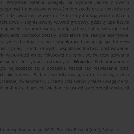
zki. Wszystkie pytania polegały na wyborze jednej z dwóch
 dostępności i podyktowany wyrażeniem zgody przez rodziców na
1 rodziców dzieci w wieku 7–16 lat z dysfunkcją wzroku. W celu
 fokusowe – zogniskowany wywiad grupowy, gdzie grupa liczyła
ujawniły różnorodność występujących reakcji na sytuacje konfl
dpowiedzi rodziców zostały podzielone na reakcje asertywne,
acyjne – budujące relacje, współpracę i zaspokajające interesy
ia sytuacji konfl iktowych: współzawodnictwo, dostosowanie,
iły wypowiedzi grupy fokusowej na temat stylów rozwiązywania
niesieniu do sytuacji rodzinnych.
Wnioski.
Podsumowaniem
, najlepszego stylu podejścia, reakcji czy rozwiązania konfl
ch okoliczności. Badane zwróciły uwagę na to, że w ciągu dnia
cześniej świadomości. Uczestniczki zwróciły także uwagę na to,
 on-line) są bardziej świadome własnych preferencji w sytuacji
tu interpersonalnego. W: D. Borecka-Biernat (red.), Sytuacje