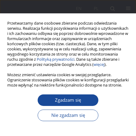
EN
PL
Przetwarzamy dane osobowe zbierane podczas odwiedzania
serwisu. Realizacja funkcji pozyskiwania informacji o użytkownikach
i ich zachowaniu odbywa się poprzez dobrowolnie wprowadzone w
formularzach informacje oraz zapisywanie w urządzeniach
końcowych plików cookies (tzw. ciasteczka). Dane, w tym pliki
cookies, wykorzystywane są w celu realizacji usług, zapewnienia
wygodnego korzystania ze strony oraz w celu monitorowania
ruchu zgodnie z
Polityką prywatności
. Dane są także zbierane i
Archiwum
przetwarzane przez narzędzie Google Analytics (
więcej
).
Możesz zmienić ustawienia cookies w swojej przeglądarce.
2/2013 vol. 8
Ograniczenie stosowania plików cookies w konfiguracji przeglądarki
może wpłynąć na niektóre funkcjonalności dostępne na stronie.
Zgadzam się
Nie zgadzam się
Rodzina w fotografii – historia mówiona