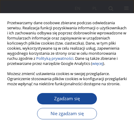
EN
PL
Przetwarzamy dane osobowe zbierane podczas odwiedzania
serwisu. Realizacja funkcji pozyskiwania informacji o użytkownikach
i ich zachowaniu odbywa się poprzez dobrowolnie wprowadzone w
formularzach informacje oraz zapisywanie w urządzeniach
końcowych plików cookies (tzw. ciasteczka). Dane, w tym pliki
cookies, wykorzystywane są w celu realizacji usług, zapewnienia
wygodnego korzystania ze strony oraz w celu monitorowania
ruchu zgodnie z
Polityką prywatności
. Dane są także zbierane i
Słowo kluczowe
parents
przetwarzane przez narzędzie Google Analytics (
więcej
).
Możesz zmienić ustawienia cookies w swojej przeglądarce.
Zachowania zdrowotne dzieci w okresie
Ograniczenie stosowania plików cookies w konfiguracji przeglądarki
może wpłynąć na niektóre funkcjonalności dostępne na stronie.
adolescencji oraz ich rodziców
Barbara Grabowska
,
Klaudia Błażejewska
,
Luba Ślósarz
Zgadzam się
Wychowanie w Rodzinie 2024;31(4):147-164
DOI
:
https://doi.org/10.61905/wwr/196664
Nie zgadzam się
Statystyki
Streszczenie
Polski
(PDF)
Angielski
(PDF)